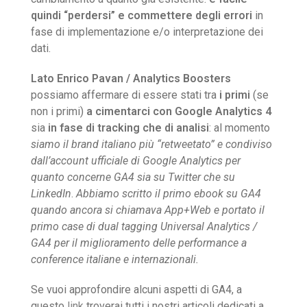
quindi “perdersi” e commettere degli errori
in
fase di implementazione e/o interpretazione dei
dati.
Lato Enrico Pavan / Analytics Boosters
possiamo affermare di essere stati tra
i primi
(se
non i primi)
a cimentarci con Google Analytics 4
sia
in fase di tracking che di analisi
: al momento
siamo il brand italiano più “retweetato” e condiviso
dall’account ufficiale di Google Analytics per
quanto concerne GA4 sia su Twitter che su
LinkedIn
.
Abbiamo scritto il primo ebook su GA4
quando ancora si chiamava App+Web e portato il
primo case di dual tagging Universal Analytics /
GA4 per il miglioramento delle performance a
conference italiane e
internazionali.
Se vuoi approfondire alcuni aspetti di GA4, a
questo
link
troverai tutti i nostri articoli dedicati a