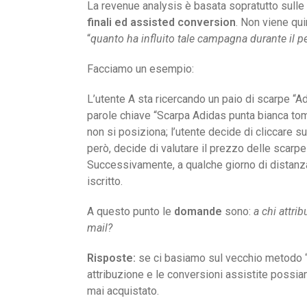
La revenue analysis è basata sopratutto sulle
finali ed assisted conversion
. Non viene qui
“
quanto ha influito tale campagna durante il p
Facciamo un esempio:
L’utente A sta ricercando un paio di scarpe “A
parole chiave “Scarpa Adidas punta bianca tomai
non si posiziona; l’utente decide di cliccare s
però, decide di valutare il prezzo delle scarp
Successivamente, a qualche giorno di distanza,
iscritto.
A questo punto le
domande
sono:
a chi attri
mail?
Risposte:
se ci basiamo sul vecchio metodo “la
attribuzione e le conversioni assistite possi
mai acquistato.