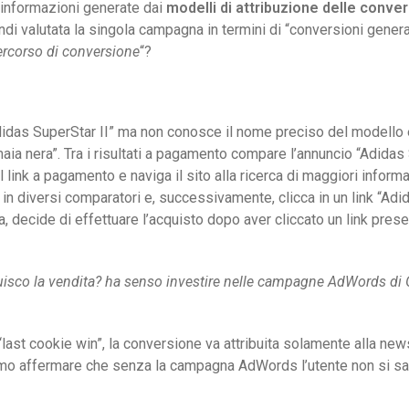
 informazioni generate dai
modelli di attribuzione delle conver
ndi valutata la singola campagna in termini di “conversioni generat
ercorso di conversione
“?
didas SuperStar II” ma non conosce il nome preciso del modello e
a nera”. Tra i risultati a pagamento compare l’annuncio “Adidas Sup
ul link a pagamento e naviga il sito alla ricerca di maggiori infor
e in diversi comparatori e, successivamente, clicca in un link “Ad
 decide di effettuare l’acquisto dopo aver cliccato un link prese
buisco la vendita? ha senso investire nelle campagne AdWords di 
st cookie win”, la conversione va attribuita solamente alla newsl
amo affermare che senza la campagna AdWords l’utente non si sar