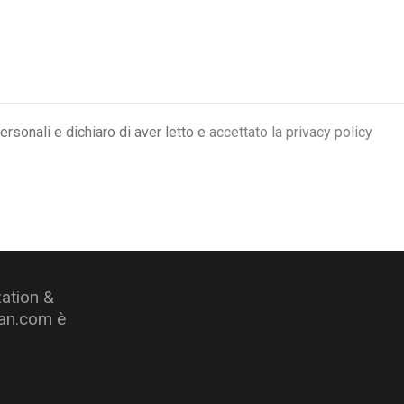
rsonali e dichiaro di aver letto e
accettato la privacy policy
zation &
van.com è