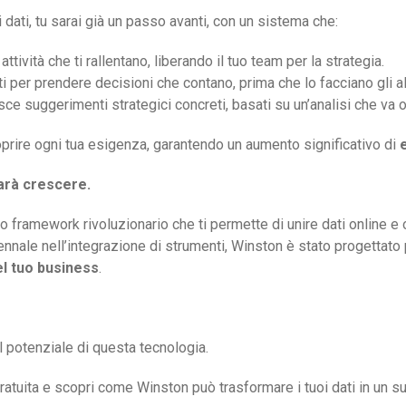
 dati, tu sarai già un passo avanti, con un sistema che:
tività che ti rallentano, liberando il tuo team per la strategia.
i per prendere decisioni che contano, prima che lo facciano gli alt
sce suggerimenti strategici concreti, basati su un’analisi che va 
oprire ogni tua esigenza, garantendo un aumento significativo di
farà crescere.
tro framework rivoluzionario che ti permette di unire dati online e
ennale nell’integrazione di strumenti, Winston è stato progettato 
el tuo business
.
l potenziale di questa tecnologia.
atuita e scopri come Winston può trasformare i tuoi dati in un s