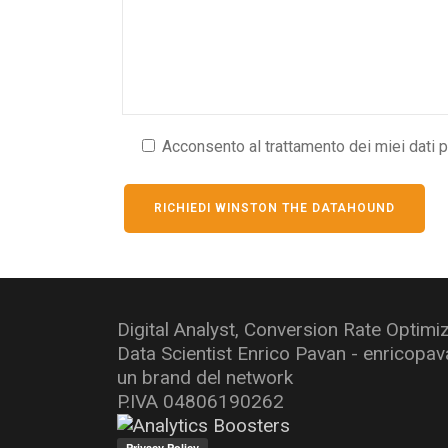
Acconsento al trattamento dei miei dati pe
Digital Analyst, Conversion Rate Optimi
Data Scientist Enrico Pavan - enricopa
un brand del network
P.IVA 04806190262