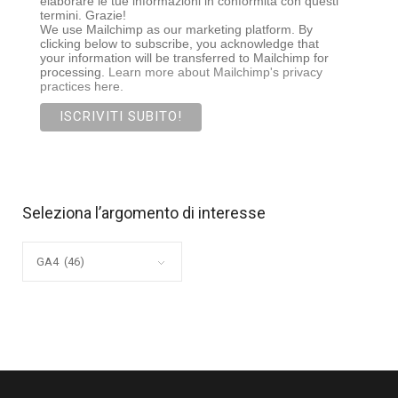
elaborare le tue informazioni in conformità con questi
termini. Grazie!
We use Mailchimp as our marketing platform. By
clicking below to subscribe, you acknowledge that
your information will be transferred to Mailchimp for
processing.
Learn more about Mailchimp's privacy
practices here.
Seleziona l’argomento di interesse
Seleziona
l’argomento
di
interesse