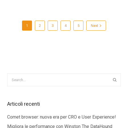
1
2
3
4
5
Next
Articoli recenti
Comet browser: nuova era per CRO e User Experience!
Migliora le performance con Winston The DataHound