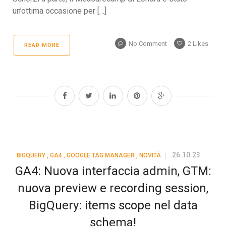
un’ottima occasione per […]
No Comment
2
Likes
READ MORE
26.10.23
BIGQUERY
,
GA4
,
GOOGLE TAG MANAGER
,
NOVITÀ
GA4: Nuova interfaccia admin, GTM:
nuova preview e recording session,
BigQuery: items scope nel data
schema!