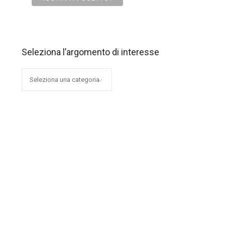
Seleziona l’argomento di interesse
Seleziona
l’argomento
di
interesse