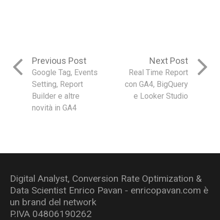
di
interesse
Previous Post
Next Post
Google Tag, Events
Real Time Report
Setting, Report
con GA4, BigQuery
Builder e altre
e Looker Studio
novità in GA4
Digital Analyst, Conversion Rate Optimization &
Data Scientist Enrico Pavan - enricopavan.com è
un brand del network
P.IVA 04806190262