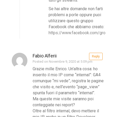
tutti gli streams.
Se hai altre domande non farti
problemi a porle oppure puoi
utilizzare questo gruppo
Facebook che abbiamo creato:
https://www.facebook.com/groups/g
Fabio Alferii
Reply
Posted on Novembre 9, 2020 at 5:09 pm
Grazie mille Enrico. Un’altra cosa: ho
inserito il mio IP come “internal”: GA4
comunque “mi vede”, registra le pagine
che visito e, nell’evento “page_view”
spunta fuori il parametro “internal”.
Ma queste mie visite saranno poi
conteggiate nei report?
Oltre al filtro internal, devo mettere il
mio IP anche in un filtro Developer