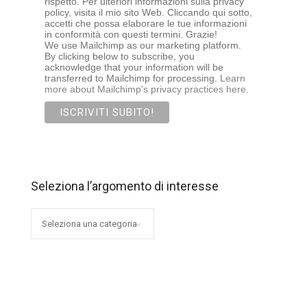
rispetto. Per ulteriori informazioni sulla privacy
policy, visita il mio sito Web. Cliccando qui sotto,
accetti che possa elaborare le tue informazioni
in conformità con questi termini. Grazie!
We use Mailchimp as our marketing platform.
By clicking below to subscribe, you
acknowledge that your information will be
transferred to Mailchimp for processing.
Learn
more about Mailchimp's privacy practices here.
Seleziona l’argomento di interesse
Seleziona
l’argomento
di
interesse