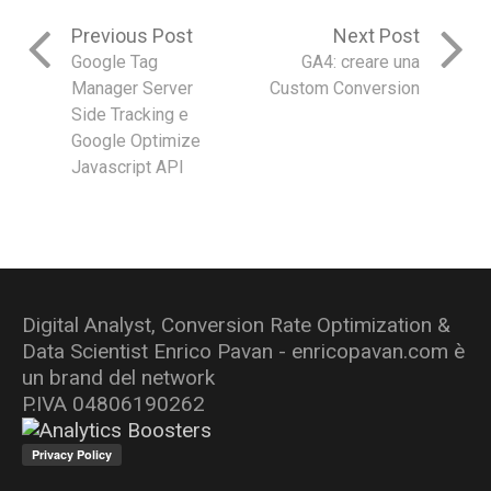
Previous Post
Next Post
Google Tag
GA4: creare una
Manager Server
Custom Conversion
Side Tracking e
Google Optimize
Javascript API
Digital Analyst, Conversion Rate Optimization &
Data Scientist Enrico Pavan - enricopavan.com è
un brand del network
P.IVA 04806190262