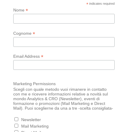
*
indicates required
*
Nome
*
Cognome
*
Email Address
Marketing Permissions
Scegli con quale metodo vuoi rimanere in contatto
con me e ricevere informazioni relative a novità sul
mondo Analytics & CRO (Newsletter), eventi di
formazione o promozioni (Mail Marketing e Direct
Mail). Puoi sceglierne da una a tre -scelta consigliata-
Newsletter
Mail Marketing