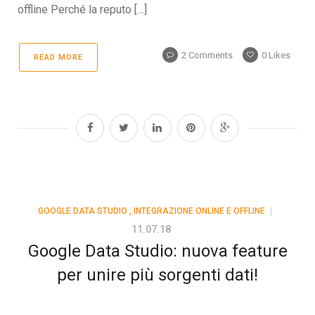
offline Perché la reputo […]
2 Comments
0
Likes
READ MORE
GOOGLE DATA STUDIO
,
INTEGRAZIONE ONLINE E OFFLINE
11.07.18
Google Data Studio: nuova feature
per unire più sorgenti dati!