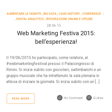
AUMENTARE LE VENDITE
,
BIG DATA
,
CASE HISTORY
,
CONFERENZE
,
DIGITAL ANALYTICS
,
INTEGRAZIONE ONLINE E OFFLINE
28.06.15
Web Marketing Festiva 2015:
bell’esperienza!
Il 19/06/2015 ho partecipato, come relatore, al
#webmarketingfestival presso il Palacongressi di
Rimini. Si inizia subito con giocolieri, saltimbanchi e un
gruppo musicale che ha intrattenuto la sala plenaria in
attesa di iniziare la giornata. Si inizia subito con un […]
No Comment
0
Likes
READ MORE