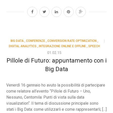
BIG DATA
,
CONFERENZE
,
CONVERSION RATE OPTIMIZATION
,
DIGITAL ANALYTICS
,
INTEGRAZIONE ONLINE E OFFLINE
,
SPEECH
01.02.15
Pillole di Futuro: appuntamento con i
Big Data
Venerdì 16 gennaio ho avuto la possibilità di partecipare
come relatore all’evento “Pillole di Futuro – Uno,
Nessuno, Centomila: Punti di vista sulla data
visualization“. Il tema di discussione principale sono
stati i Big Data: come utilizzarli e come rappresentarli; […]