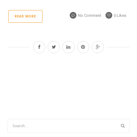
No Comment
0
Likes
READ MORE