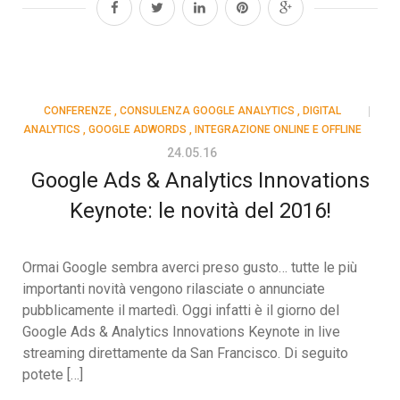
CONFERENZE
,
CONSULENZA GOOGLE ANALYTICS
,
DIGITAL
ANALYTICS
,
GOOGLE ADWORDS
,
INTEGRAZIONE ONLINE E OFFLINE
24.05.16
Google Ads & Analytics Innovations
Keynote: le novità del 2016!
Ormai Google sembra averci preso gusto… tutte le più
importanti novità vengono rilasciate o annunciate
pubblicamente il martedì. Oggi infatti è il giorno del
Google Ads & Analytics Innovations Keynote in live
streaming direttamente da San Francisco. Di seguito
potete […]