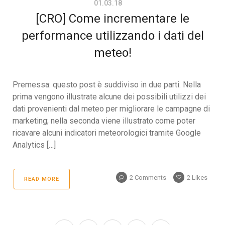
01.03.18
[CRO] Come incrementare le
performance utilizzando i dati del
meteo!
Premessa: questo post è suddiviso in due parti. Nella
prima vengono illustrate alcune dei possibili utilizzi dei
dati provenienti dal meteo per migliorare le campagne di
marketing; nella seconda viene illustrato come poter
ricavare alcuni indicatori meteorologici tramite Google
Analytics […]
2 Comments
2
Likes
READ MORE