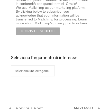
in conformità con questi termini. Grazie!
We use Mailchimp as our marketing platform.
By clicking below to subscribe, you
acknowledge that your information will be
transferred to Mailchimp for processing.
Learn
more about Mailchimp's privacy practices here.
Seleziona l’argomento di interesse
Seleziona
l’argomento
di
interesse
Previous Post
Next Post