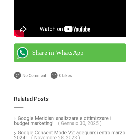
Share in WhatsApp
No Comment
0
Likes
Related Posts
Google Meridian: analizzare e ottimizzare i
budget marketing!
( Gennaio 30, 2025 )
Google Consent Mode V2: adeguarsi entro marzo
2024!
( Novembre 28, 2023 )