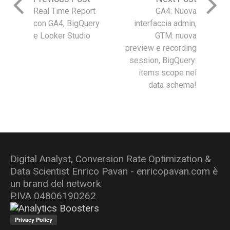
Real Time Report
GA4: Nuova
con GA4, BigQuery
interfaccia admin,
e Looker Studio
GTM: nuova
preview e recording
session, BigQuery:
items scope nel
data schema!
Digital Analyst, Conversion Rate Optimization &
Data Scientist Enrico Pavan - enricopavan.com è
un brand del network
P.IVA 04806190262