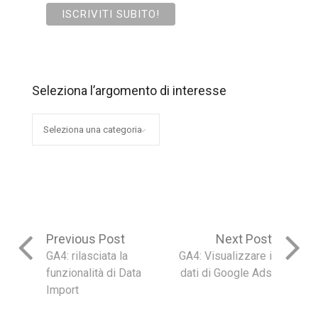
Seleziona l’argomento di interesse
Seleziona
l’argomento
di
interesse
Previous Post
Next Post
GA4: rilasciata la
GA4: Visualizzare i
funzionalità di Data
dati di Google Ads
Import