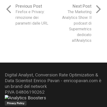
Previous Post
Next Post
Firefox e Privacy:
The Marketing
rimozione dei
Analytics Show: Il
parametri dalle URL
podcast di
Supermetrics
dedicato
all’Analytics
Digital Analyst, Conversion Rate Optimization &
Data Scientist Enrico Pavan - enricopavan.com è
un brand del network
P.IVA 04806190262