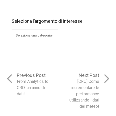
Seleziona l’argomento di interesse
Seleziona
l’argomento
di
interesse
Previous Post
Next Post
From Analytics to
[CRO] Come
CRO: un anno di
incrementare le
dati!
performance
utilizzando i dati
del meteo!