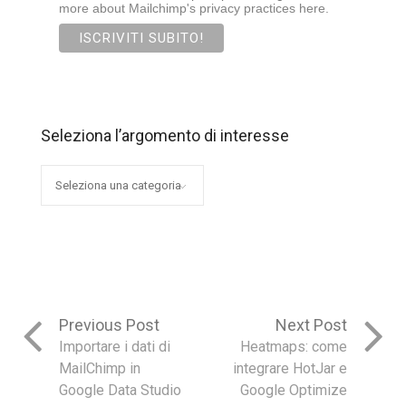
more about Mailchimp's privacy practices here.
Seleziona l’argomento di interesse
Seleziona
l’argomento
di
interesse
Previous Post
Next Post
Importare i dati di
Heatmaps: come
MailChimp in
integrare HotJar e
Google Data Studio
Google Optimize