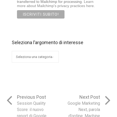
transferred to Mailchimp for processing.
Learn
more about Mailchimp's privacy practices here.
Seleziona l’argomento di interesse
Seleziona
l’argomento
di
interesse
Previous Post
Next Post
Session Quality
Google Marketing
Score: il nuovo
Next, parola
report di Google
d’ordine: Machine