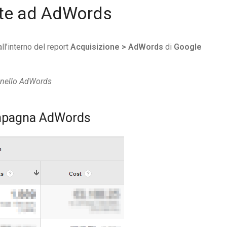
te ad AdWords
ll’interno del report
Acquisizione > AdWords
di
Google
nnello AdWords
ampagna AdWords