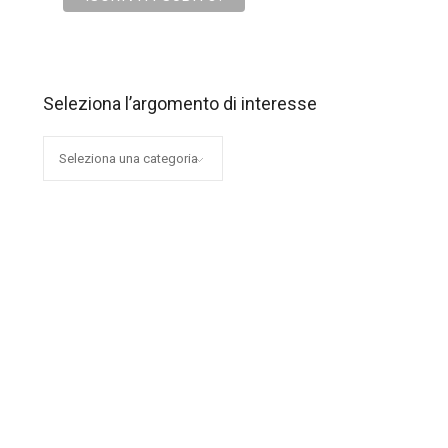
Seleziona l’argomento di interesse
Seleziona
l’argomento
di
interesse