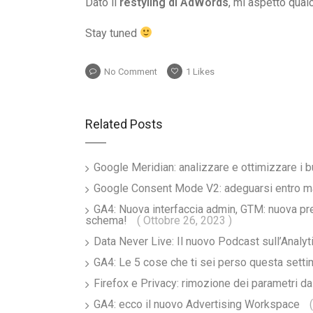
Dato il
restyling di AdWords
, mi aspetto qualc
Stay tuned
No Comment
1
Likes
Related Posts
Google Meridian: analizzare e ottimizzare i 
Google Consent Mode V2: adeguarsi entro 
GA4: Nuova interfaccia admin, GTM: nuova pr
schema!
( Ottobre 26, 2023 )
Data Never Live: Il nuovo Podcast sull’Analy
GA4: Le 5 cose che ti sei perso questa sett
Firefox e Privacy: rimozione dei parametri d
GA4: ecco il nuovo Advertising Workspace