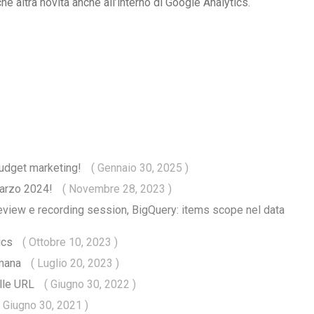
he altra novità anche all’interno di Google Analytics.
budget marketing!
( Gennaio 30, 2025 )
marzo 2024!
( Novembre 28, 2023 )
eview e recording session, BigQuery: items scope nel data
tics
( Ottobre 10, 2023 )
imana
( Luglio 20, 2023 )
alle URL
( Giugno 30, 2022 )
( Giugno 30, 2021 )